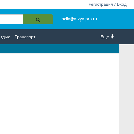
Регистрация / Вход
hello@otzyv-pro.ru
отдых
Транспорт
Еще