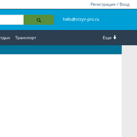
Регистрация / Вход
hello@otzyv-pro.ru
отдых
Транспорт
Еще