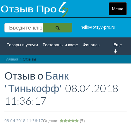
Меню
Toggle
navigat
hello@otzyv-pro.ru
Товары и услуги
Рестораны и кафе
Финансы
Еще
Главная
Красота и здоровье
Отзывы
Спорт и развлечение
Отзыв о
Банк
Интернет
Путешествие и отдых
Транспорт
"Тинькофф"
08.04.2018
Недвижимость
Работа
Гос. учреждения
11:36:17
Личности
Логистика
Страхование
08.04.2018 11:36:17
Оценка:
(
5
)